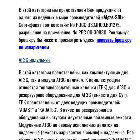
В этой категории мы представляем Вам продукцию от
одного из ведущих в мире производителей
«Algas-SDI»
Сертификат соответствия: № РОСС US.МП09.В01275,
разрешение на применение: № РРС 00-30830. Рекламную
брошюру Вы можете просмотреть здесь:
показать брошюру
по испарителям
АГЗС модульные
В этой категории представлены, как комплектующие для
АГЗС, так и модули АГЗС целиком. К комплектующим
относятся топливораздаточные колонки (ТРК) для АГЗС и
резервуарное оборудование для АГЗС (емкости для СУГ).
ТРК представлены от двух ведущих производителей:
"ADAST" и "KADATEC". В качестве резервуарногшо
оборудования выступают двухстенные подземные емкости.
Модульные АГЗС по своему исполнению делятся на
подземные (емкость зарывается в землю) и надземные. Все
модули АГЗС представлены чешской компанией "KADATEC"