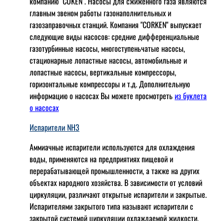
компанию "COKEN". Насосы для сжиженного газа являются
главным звеном работы газонаполнительных и
газозаправочных станций. Компания "CORKEN" выпускает
следующие виды насосов: cредние дифференциальные
газотурбинные насосы, многоступеньчатые насосы,
стационарные лопастные насосы, автомобильные и
лопaстные насосы, вертикальные компрессоры,
горизонтальные компрессоры и т.д. Дополнительную
информацию о насосах Вы можете просмотреть
из буклета
о насосах
Испарители NH3
Аммиачные испарители используются для охлаждения
воды, применяются на предприятиях пищевой и
перерабатывающей промышленности, а также на других
объектах народного хозяйства. В зависимости от условий
циркуляции, различают открытые испарители и закрытые.
Испарителями закрытого типа называют испарители с
закрытой системой циркуляции охлаждаемой жидкости,