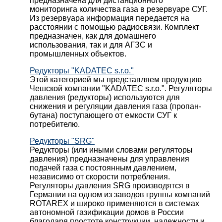
предназначена для дистанционного
мониторинга количества газа в резервуаре СУГ.
Из резервуара информация передается на
расстоянии с помощью радиосвязи. Комплект
предназначен, как для домашнего
использования, так и для АГЗС и
промышленных объектов.
Редукторы "KADATEC s.r.o."
Этой категорией мы представляем продукцию
Чешской компании "KADATEC s.r.o.". Регуляторы
давления (редукторы) используются для
снижения и регуляции давления газа (пропан-
бутана) поступающего от емкости СУГ к
потребителю.
Редукторы "SRG"
Редукторы (или иными словами регуляторы
давления) предназначены для управления
подачей газа с постоянным давлением,
независимо от скорости потребления.
Регуляторы давления SRG производятся в
Германии на одном из заводов группы компаний
ROTAREX и широко применяются в системах
автономной газификации домов в России
благодаря простоте конструкции, надежности и