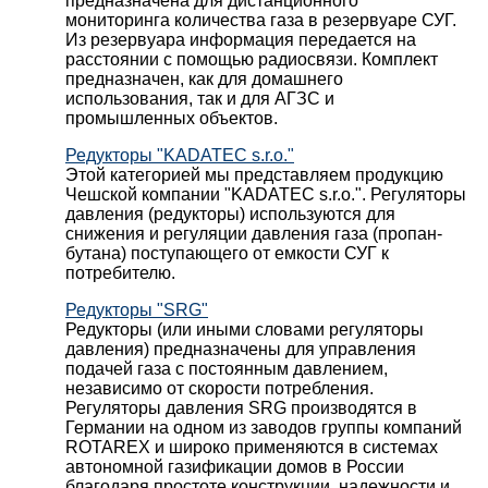
предназначена для дистанционного
мониторинга количества газа в резервуаре СУГ.
Из резервуара информация передается на
расстоянии с помощью радиосвязи. Комплект
предназначен, как для домашнего
использования, так и для АГЗС и
промышленных объектов.
Редукторы "KADATEC s.r.o."
Этой категорией мы представляем продукцию
Чешской компании "KADATEC s.r.o.". Регуляторы
давления (редукторы) используются для
снижения и регуляции давления газа (пропан-
бутана) поступающего от емкости СУГ к
потребителю.
Редукторы "SRG"
Редукторы (или иными словами регуляторы
давления) предназначены для управления
подачей газа с постоянным давлением,
независимо от скорости потребления.
Регуляторы давления SRG производятся в
Германии на одном из заводов группы компаний
ROTAREX и широко применяются в системах
автономной газификации домов в России
благодаря простоте конструкции, надежности и