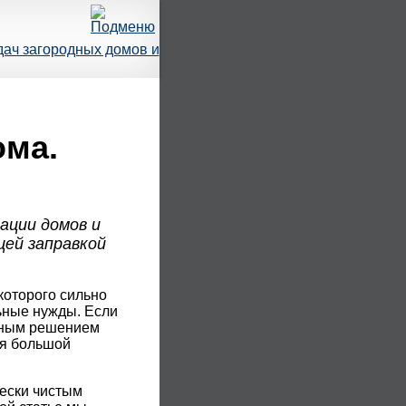
ач загородных домов и
ома.
ации домов и
щей заправкой
которого сильно
льные нужды. Если
отным решением
ся большой
ески чистым