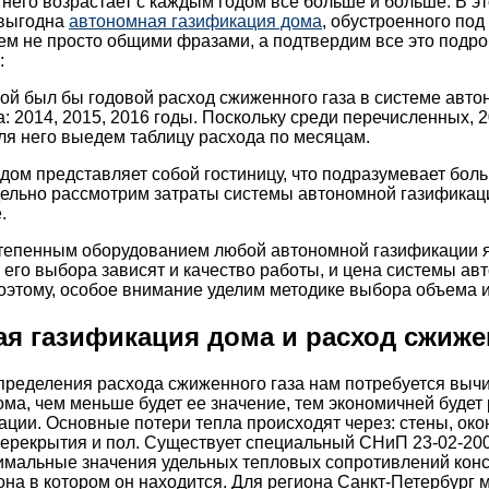
 него возрастает с каждым годом все больше и больше. В э
 выгодна
автономная газификация дома
, обустроенного под
чем не просто общими фразами, а подтвердим все это под
:
ой был бы годовой расход сжиженного газа в системе авт
а: 2014, 2015, 2016 годы. Поскольку среди перечисленных,
ля него выедем таблицу расхода по месяцам.
дом представляет собой гостиницу, что подразумевает бол
дельно рассмотрим затраты системы автономной газификац
.
епенным оборудованием любой автономной газификации яв
 его выбора зависят и качество работы, и цена системы ав
оэтому, особое внимание уделим методике выбора объема и
я газификация дома и расход сжижен
пределения расхода сжиженного газа нам потребуется выч
ма, чем меньше будет ее значение, тем экономичней будет
ации. Основные потери тепла происходят через: стены, ок
ерекрытия и пол. Существует специальный СНиП 23-02-200
мальные значения удельных тепловых сопротивлений конс
она в котором он находится. Для региона Санкт-Петербург м