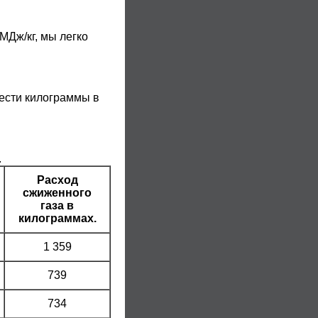
МДж/кг, мы легко
вести килограммы в
.
Расход
сжиженного
газа в
килограммах.
1 359
739
734