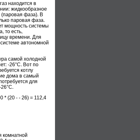
аз находится в
янии: жидкообразное
 (паровая фаза). В
лько паровая фаза.
ет мощность системы
 то есть,
ицу времени. Для
я системе автономной
ура самой холодной
т: -26°C. Вот по
ребуется котлу
ие дома в самый
потребуется для
-26°C.
 * (20 - - 26) = 112,4
я комнатной