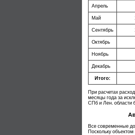
Апрель
Май
Сентябрь
Октябрь
Ноябрь
Декабрь
Итого:
При расчетах расход
месяцы года за исклю
СПб и Лен. области 
Ав
Все современные до
Поскольку объектом 