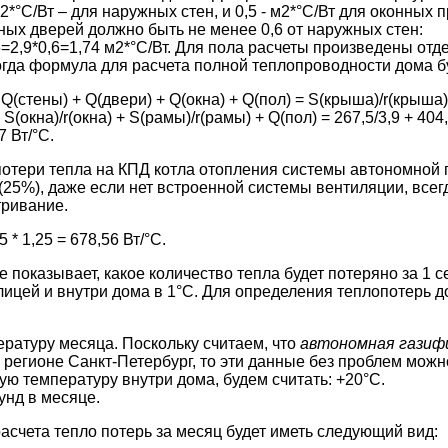
м2*°С/Вт – для наружных стен, и 0,5 - м2*°С/Вт для оконных
ых дверей должно быть не менее 0,6 от наружных стен:
,6=2,9*0,6=1,74 м2*°С/Вт. Для пола расчеты произведены отд
Тогда формула для расчета полной теплопроводности дома бу
Q(стены) + Q(двери) + Q(окна) + Q(пол) = S(крыша)/r(крыша)
 S(окна)/r(окна) + S(рамы)/r(рамы) + Q(пол) = 267,5/3,9 + 404,
7 Вт/°C.
потери тепла на КПД котла отопления системы автономной
(25%), даже если нет встроенной системы вентиляции, всег
тривание.
5 * 1,25 = 678,56 Вт/°C.
 показывает, какое количество тепла будет потеряно за 1 с
ицей и внутри дома в 1°С. Для определения теплопотерь 
ратуру месяца. Поскольку считаем, что
автономная газиф
 регионе Санкт-Петербург, то эти данные без проблем можн
 температуру внутри дома, будем считать: +20°С.
унд в месяце.
асчета тепло потерь за месяц будет иметь следующий вид: