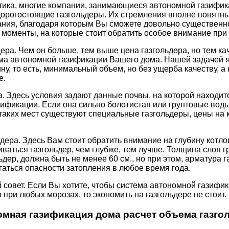
ктика, многие компании, занимающиеся автономной газифик
орогостоящие газгольдеры. Их стремления вполне понятны.
ания, благодаря которым Вы сможете довольно существенно
моменты, на которые стоит обратить особое внимание при 
ера. Чем он больше, тем выше цена газгольдера, но тем ка
ема автономной газификации Вашего дома. Нашей задачей 
ну, то есть, минимальный объем, но без ущерба качеству, а 
е.
а. Здесь условия задают данные почвы, на которой находит
ификации. Если она сильно болотистая или грунтовые вод
 таких мест существуют специальные газгольдеры, цены на 
дера. Здесь Вам стоит обратить внимание на глубину котло
иваться газгольдер, чем глубже, тем лучше. Толщина слоя г
ьдер, должна быть не менее 60 см., но при этом, арматура г
аться опасности затопления в любое время года.
совет. Если Вы хотите, чтобы система автономной газифи
 при любых морозах, то экономить на газгольдере не стоит.
мная газификация дома расчет объема газго