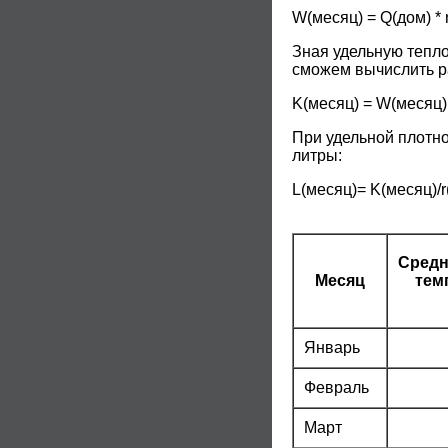
W(месяц) = Q(дом) * n
Зная удельную тепло
сможем вычислить ра
K(месяц) = W(месяц) /
При удельной плотно
литры:
L(месяц)= K(месяц)/r(
Средн
Месяц
тем
Январь
Февраль
Март