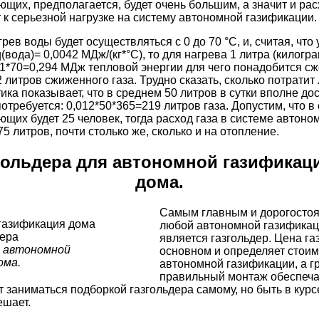
щих, предполагается, будет очень большим, а значит и рас
 к серьезной нагрузке на систему автономной газификации.
рев воды будет осуществляться с 0 до 70 °C, и, считая, что
(вода)= 0,0042 МДж/(кг*°C), то для нагрева 1 литра (килогр
*1*70=0,294 МДж тепловой энергии для чего понадобится сж
2 литров сжиженного газа. Трудно сказать, сколько потратит
ка показывает, что в среднем 50 литров в сутки вполне дост
отребуется: 0,012*50*365=219 литров газа. Допустим, что в
щих будет 25 человек, тогда расход газа в системе автон
5 литров, почти столько же, сколько и на отопление.
гольдера для автономной газификаци
дома.
Самым главным и дорогосто
любой автономной газификац
является газгольдер. Цена га
я автономной
основном и определяет стои
ома.
автономной газификации, а 
правильный монтаж обеспеча
т заниматься подборкой газгольдера самому, но быть в курсе
ешает.