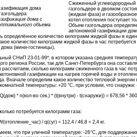
Сжиженный углеводородный г
газгольдере в двояком состо
(жидкая фаза) и газообразное
зификация дома с
котел отопления поступает то
оптимального объема.
Объем газгольдера определя
автономной газификации дома,
ть определённое количество килограмм жидкой фазы в един
акое количество килограмм жидкой фазы в час потребуетс
дома (мини-гостиницы).
ьный СНиП 23-01-99*, в котором указана средняя температ
ого региона России, так для Санкт-Петербурга она составляе
 рассчитаем, сколько килограмм сжиженного газа в час пот
автономной газификации на нагрев горячей воды и отоплен
а. Вначале определим какое количество тепловой энергии 
омнатной температуры: +20 °С, при условии, что снаружи: 
ом) * n(кол-во сек.) * (t(внутри) - t(снаружи)) = 678,56 * 3600
колько потребуется килограмм газа:
отопление_час) / q(суг) = 112,4 / 46,8 = 2,4 кг.
еем, что при уличной температуре: -26°C, для поддержани