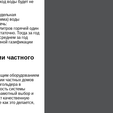
ход воды будет не
 удельная
амма) воды
ечь:
 литров горячей один
аточно. Тогда за год
 среднем за год
омной газификации
и частного
ящим оборудованием
ии частных домов
згольдера в
мость системы
грамотный выбор и
т качественную
 как это делается,