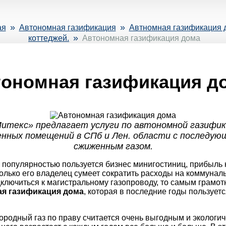
»
»
ая
Автономная газификация
Автномная газификация д
»
коттеджей.
Автономная газификация дома
ономная газификация д
итекс» предлагает услуги по автономной газифик
нных помещений в СПб и Лен. области с последую
сжиженным газом.
популярностью пользуется бизнес минигостиниц, прибыль 
сколько его владелец сумеет сократить расходы на коммуна
дключиться к магистральному газопроводу, то самым грам
я газификация дома
, которая в последние годы пользует
родный газ по праву считается очень выгодным и экологич