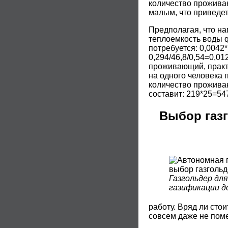
количество проживаю
малым, что приведет
Предполагая, что наг
теплоемкость воды q
потребуется: 0,0042
0,294/46,8/0,54=0,01
проживающий, практи
на одного человека п
количество проживаю
составит: 219*25=547
Выбор газ
Газгольдер дл
газификации д
работу. Вряд ли стои
совсем даже не пом