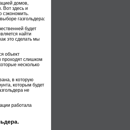
ацией домов,
 Вот здесь и
 сэкономить.
выборе газгольдера:
чественней будет
является найти
как это сделать мы
ся объект
ы проходят слишком
которые несколько
вана, в которую
рунта, которым будет
азгольдера не
кации работала
льдера.