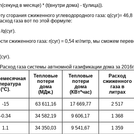
(секунд в месяце) * (t(внутри дома) - t(улица)).
ту сгорания сжиженного углеводородного газа: q(суг)= 46,8 
сход газа вот по этой формуле:
q(суг).
сти сжиженного газа: r(суг) = 0,54 кг/литр, мы сможем пере
суг).
Расход газа системы автномной газификации дома за 2016г
Тепловые
Тепловые
Расход
емесячная
потери
потери
сжиженного
пература
дома
дома
газа в
(°С).
(МДж.)
(КВт*час)
литрах
-15
63 611,16
17 669,77
2 517
-0.34
34 582,19
9 606,17
1 368
1.1
34 350,03
9 541,67
1 359