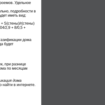
 проемов. Удельное
ельно, подробности в
дет иметь вид:
 + S(стены)/r(стены)
04/2,9 + 8/0,5 +
 газификации дома
да будет
ек, при разнице
дома по месяцам
икация дома
о найти в интернете.