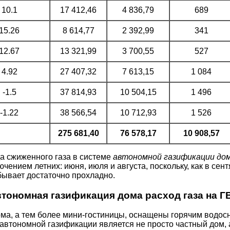
10.1
17 412,46
4 836,79
689
15.26
8 614,77
2 392,99
341
12.67
13 321,99
3 700,55
527
4.92
27 407,32
7 613,15
1 084
-1.5
37 814,93
10 504,15
1 496
-1.22
38 566,54
10 712,93
1 526
275 681,40
76 578,17
10 908,57
а сжиженного газа в системе
автономной газификации до
чением летних: июня, июля и августа, поскольку, как в сентя
бывает достаточно прохладно.
тономная газификация дома расход газа на Г
ма, а тем более мини-гостиницы, оснащены горячим водос
автономной газификации является не просто частный дом, а