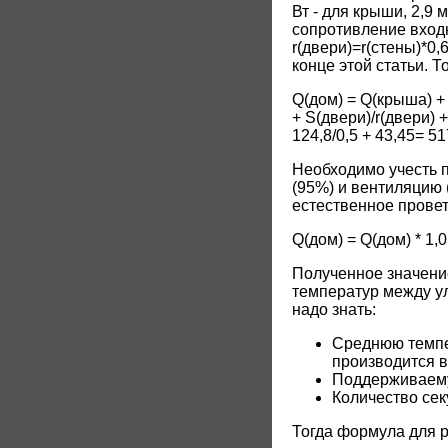
Вт - для крыши, 2,9 
сопротивление входн
r(двери)=r(стены)*0
конце этой статьи. 
Q(дом) = Q(крыша) + 
+ S(двери)/r(двери) +
124,8/0,5 + 43,45= 51
Необходимо учесть 
(95%) и вентиляцию 
естественное прове
Q(дом) = Q(дом) * 1,0
Полученное значение
температур между ул
надо знать:
Среднюю темпе
производится в
Поддерживаемую
Количество сек
Тогда формула для р