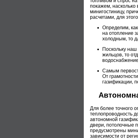
топливом и спрос на
покажем, насколько
минигостиницу, при
расчетами, для этого
Определим, как
на отопление з
холодным, то д
Поскольку наш 
жильцов, то от
водоснабжение
Самым первост
От грамотности
газификации, п
Автономна
Для более точного о
теплопроводность до
автономной газифик
двери, потолочные п
предусмотрены мини
зависимости от реги