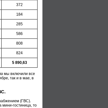
372
184
285
586
808
824
5 890,63
ма
мы включили все
бре, так и в мае, в
ВС.
набжением (ГВС).
 мини-гостиница, то