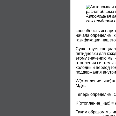
Автономная га
газгольдером 
способность испаря
начала определим, к
газификации нашего 
Существует специал
пятидневки для кажд
этому значению мы и
отопления системы 
холодный период год
поддержания внутрик
W(отопление_час) = Q(д
МДж.
Теперь определим, с
K(отопление_час) = W(
Таким образом мы им