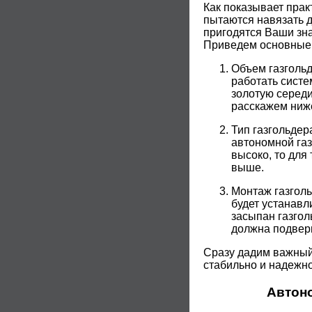
Как показывает пра
пытаются навязать д
пригодятся Ваши зн
Приведем основные 
Объем газгольд
работать сист
золотую середи
расскажем ниж
Тип газгольдер
автономной газ
высоко, то для
выше.
Монтаж газголь
будет устанавл
засыпан газгол
должна подверг
Сразу дадим важный 
стабильно и надежно
Автоно