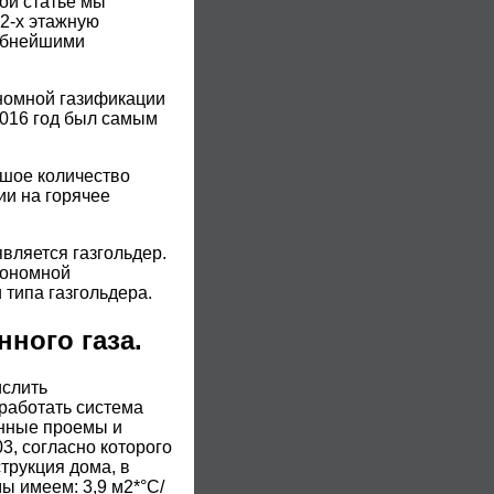
той статье мы
 2-х этажную
робнейшими
ономной газификации
 2016 год был самым
ьшое количество
ии на горячее
ляется газгольдер.
тономной
 типа газгольдера.
ного газа.
ислить
 работать система
онные проемы и
3, согласно которого
трукция дома, в
ы имеем: 3,9 м2*°С/