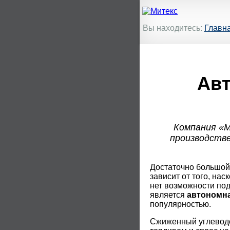
Вы находитесь:
Главн
Авт
Компания «М
производстве
Достаточно большой 
зависит от того, на
нет возможности по
является
автономна
популярностью.
Сжиженный углеводо