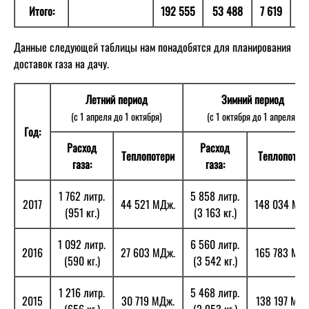
Итого:
192 555
53 488
7 619
4 
Данные следующей таблицы нам понадобятся для планирования
доставок газа на дачу.
Летний период
Зимний период
(с 1 апреля до 1 октября)
(с 1 октября до 1 апреля)
Год:
Расход
Расход
Теплопотери
Теплопотер
газа:
газа:
1 762 литр.
5 858 литр.
2017
44 521 МДж.
148 034 МД
(951 кг.)
(3 163 кг.)
1 092 литр.
6 560 литр.
2016
27 603 МДж.
165 783 МДж
(590 кг.)
(3 542 кг.)
1 216 литр.
5 468 литр.
2015
30 719 МДж.
138 197 МДж