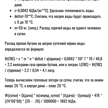
доме.
c=0,0042 МДж/(кг*°C). Удельная теплоемкость воды.
deltat=70*°C. Считаем, что нагрев воды будет происходить
с 0 до 70 °C.
m=50 кг. (литр.). Расход горячей воды на одного человека
в сутки.
Расход пропан бутана на нагрев суточной нормы воды
определяется по формуле:
M(ГВС) = c * m * n * deltat / q(пропан) = 0,0042 * 50* 7 * 70 / 46,8
= 2,2 килограмм газа пропан бутана, или в литрах: L(ГВС) = M(ГВС)
/ r(пропан) = 2,2 / 0,54 = 4,1 литр.
Теперь вычисляем тепловые потери за сутки, считая, что за окном
минус 26 °C, а внутри дома – плюс 20 °C.
W(сутки) = Q(дача) * n(секунд_сутки) * (t(дача) - t(улица)) = 476 *
(24*60*60) * (20 - - 26) / 1000000 = 1892 МДж.