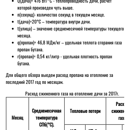
Q(дача)= 476 Вт/°C - теплопроводность дачи, расчет
которой произведен чуть выше.
n(секунд)- количество секунд в текущем месяце.
t(дача)=20°C – температура внутри дачи.
t(улица) – значение среднемесячной температуры текущего
месяца.
q(пропан)= 46,8 МДж/кг – удельная теплота сгорания газа
пропан бутана.
r(пропан)= 0,54 кг/литр - удельная плотность пропан
бутана.
Для общего обзора выедем расход пропана на отопление за
последний 2017 год по месяцам.
Расход сжиженного газа на отопление дачи за 2017г.
Расход
Среднемесячная
Тепловые потери
сжиженно
Месяц
температура
газа
СПб(°С).