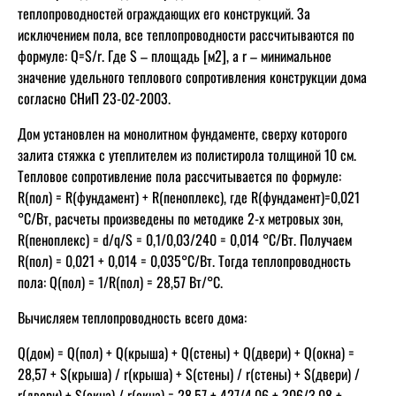
теплопроводностей ограждающих его конструкций. За
исключением пола, все теплопроводности рассчитываются по
формуле: Q=S/r. Где S – площадь [м2], а r – минимальное
значение удельного теплового сопротивления конструкции дома
согласно СНиП 23-02-2003.
Дом установлен на монолитном фундаменте, сверху которого
залита стяжка с утеплителем из полистирола толщиной 10 см.
Тепловое сопротивление пола рассчитывается по формуле:
R(пол) = R(фундамент) + R(пеноплекс), где R(фундамент)=0,021
°С/Вт, расчеты произведены по методике 2-х метровых зон,
R(пеноплекс) = d/q/S = 0,1/0,03/240 = 0,014 °С/Вт. Получаем
R(пол) = 0,021 + 0,014 = 0,035°С/Вт. Тогда теплопроводность
пола: Q(пол) = 1/R(пол) = 28,57 Вт/°C.
Вычисляем теплопроводность всего дома:
Q(дом) = Q(пол) + Q(крыша) + Q(стены) + Q(двери) + Q(окна) =
28,57 + S(крыша) / r(крыша) + S(стены) / r(стены) + S(двери) /
r(двери) + S(окна) / r(окна) = 28,57 + 427/4,06 + 306/3,08 +