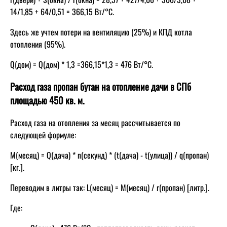
14/1,85 + 64/0,51 = 366,15 Вт/°C.
Здесь же учтем потери на вентиляцию (25%) и КПД котла
отопления (95%).
Q(дом) = Q(дом) * 1,3 =366,15*1,3 = 476 Вт/°C.
Расход газа пропан бутан на отопление дачи в СПб
площадью 450 кв. м.
Расход газа на отопления за месяц рассчитывается по
следующей формуле:
M(месяц) = Q(дача) * n(секунд) * (t(дача) - t(улица)) / q(пропан)
[кг.].
Переводим в литры так: L(месяц) = M(месяц) / r(пропан) [литр.].
Где: