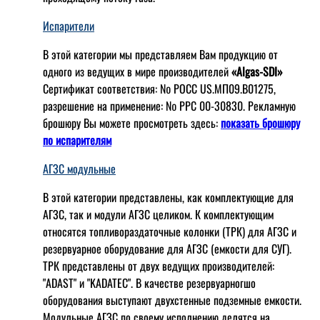
Испарители
В этой категории мы представляем Вам продукцию от
одного из ведущих в мире производителей
«Algas-SDI»
Сертификат соответствия: № РОСС US.МП09.В01275,
разрешение на применение: № РРС 00-30830. Рекламную
брошюру Вы можете просмотреть здесь:
показать брошюру
по испарителям
АГЗС модульные
В этой категории представлены, как комплектующие для
АГЗС, так и модули АГЗС целиком. К комплектующим
относятся топливораздаточные колонки (ТРК) для АГЗС и
резервуарное оборудование для АГЗС (емкости для СУГ).
ТРК представлены от двух ведущих производителей:
"ADAST" и "KADATEC". В качестве резервуарногшо
оборудования выступают двухстенные подземные емкости.
Модульные АГЗС по своему исполнению делятся на