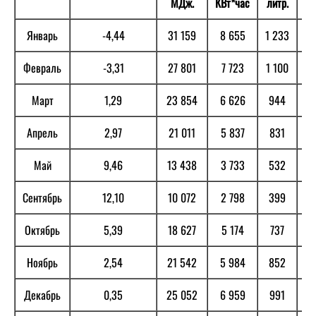
МДж.
КВт*час
литр.
к
Январь
-4,44
31 159
8 655
1 233
6
Февраль
-3,31
27 801
7 723
1 100
5
Март
1,29
23 854
6 626
944
5
Апрель
2,97
21 011
5 837
831
4
Май
9,46
13 438
3 733
532
2
Сентябрь
12,10
10 072
2 798
399
2
Октябрь
5,39
18 627
5 174
737
3
Ноябрь
2,54
21 542
5 984
852
4
Декабрь
0,35
25 052
6 959
991
5